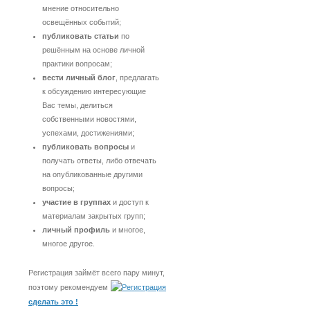
мнение относительно
освещённых событий;
публиковать статьи
по
решённым на основе личной
практики вопросам;
вести личный блог
, предлагать
к обсуждению интересующие
Вас темы, делиться
собственными новостями,
успехами, достижениями;
публиковать вопросы
и
получать ответы, либо отвечать
на опубликованные другими
вопросы;
участие в группах
и доступ к
материалам закрытых групп;
личный профиль
и многое,
многое другое.
Регистрация займёт всего пару минут,
поэтому рекомендуем
сделать это !