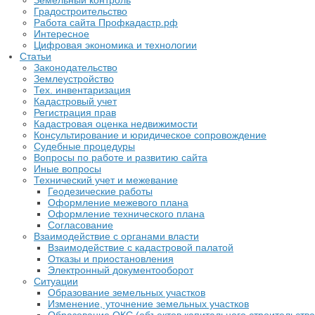
Земельный контроль
Градостроительство
Работа сайта Профкадастр.рф
Интересное
Цифровая экономика и технологии
Статьи
Законодательство
Землеустройство
Тех. инвентаризация
Кадастровый учет
Регистрация прав
Кадастровая оценка недвижимости
Консультирование и юридическое сопровождение
Судебные процедуры
Вопросы по работе и развитию сайта
Иные вопросы
Технический учет и межевание
Геодезические работы
Оформление межевого плана
Оформление технического плана
Согласование
Взаимодействие с органами власти
Взаимодействие с кадастровой палатой
Отказы и приостановления
Электронный документооборот
Ситуации
Образование земельных участков
Изменение, уточнение земельных участков