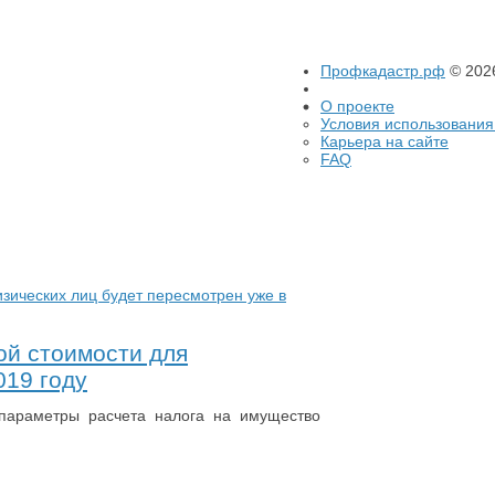
Профкадастр.рф
© 202
О проекте
Условия использования
Карьера на сайте
FAQ
ой стоимости для
019 году
 параметры расчета налога на имущество