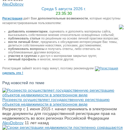
AlexDobrov
Среда 5 августа 2026 г.
23:35:31
Регистрация
даёт Вам
дополнительные возможности
, которые недоступны
незарегистрированным пользователям:
добавлять комментарии
, оценивать и дополнять материалы сайта,
высказывать собственное мнение относительно освещённых событий;
публиковать статьи
по решённым на основе личной практики вопросам;
вести личный блог
, предлагать к обсуждению интересующие Вас темы,
делиться собственными новостями, успехами, достижениями;
публиковать вопросы
и получать ответы, либо отвечать на
опубликованные другими вопросы;
участие в группах
и доступ к материалам закрытых групп;
личный профиль
и многое, многое другое.
Регистрация займёт всего пару минут, поэтому рекомендуем
сделать это !
Ряд новостей по теме
Росреестр осуществляет государственную регистрацию
объектов недвижимости в электронном виде
Росреестр c 1 июня 2015 г. начал принимать в электронном
виде документы для государственной регистрации прав на
недвижимость во всех регионах Российской Федерации
AlexDobrov
11 лет назад