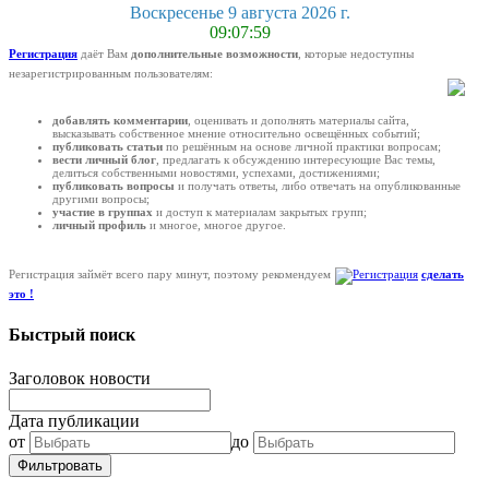
Воскресенье 9 августа 2026 г.
09:07:59
Регистрация
даёт Вам
дополнительные возможности
, которые недоступны
незарегистрированным пользователям:
добавлять комментарии
, оценивать и дополнять материалы сайта,
высказывать собственное мнение относительно освещённых событий;
публиковать статьи
по решённым на основе личной практики вопросам;
вести личный блог
, предлагать к обсуждению интересующие Вас темы,
делиться собственными новостями, успехами, достижениями;
публиковать вопросы
и получать ответы, либо отвечать на опубликованные
другими вопросы;
участие в группах
и доступ к материалам закрытых групп;
личный профиль
и многое, многое другое.
Регистрация займёт всего пару минут, поэтому рекомендуем
сделать
это !
Быстрый поиск
Заголовок новости
Дата публикации
от
до