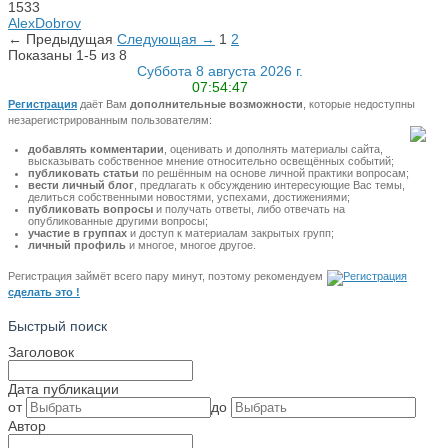
1533
AlexDobrov
← Предыдущая
Следующая →
1
2
Показаны 1-5 из 8
Суббота 8 августа 2026 г.
07:54:47
Регистрация
даёт Вам
дополнительные возможности
, которые недоступны
незарегистрированным пользователям:
добавлять комментарии
, оценивать и дополнять материалы сайта,
высказывать собственное мнение относительно освещённых событий;
публиковать статьи
по решённым на основе личной практики вопросам;
вести личный блог
, предлагать к обсуждению интересующие Вас темы,
делиться собственными новостями, успехами, достижениями;
публиковать вопросы
и получать ответы, либо отвечать на
опубликованные другими вопросы;
участие в группах
и доступ к материалам закрытых групп;
личный профиль
и многое, многое другое.
Регистрация займёт всего пару минут, поэтому рекомендуем
сделать это !
Быстрый поиск
Заголовок
Дата публикации
от
до
Автор